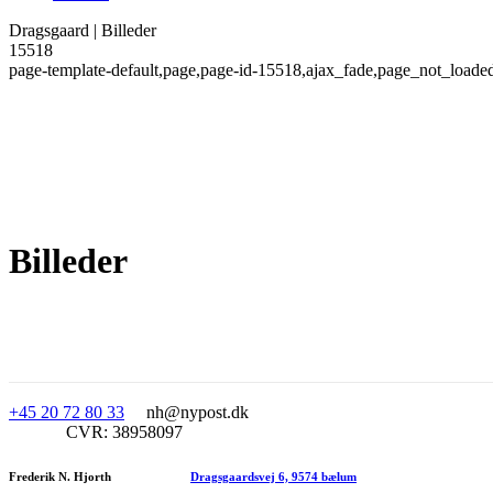
Dragsgaard | Billeder
15518
page-template-default,page,page-id-15518,ajax_fade,page_not_loade
Billeder
+45 20 72 80 33
nh@nypost.dk
CVR: 38958097
Frederik N. Hjorth
Dragsgaardsvej 6, 9574 bælum