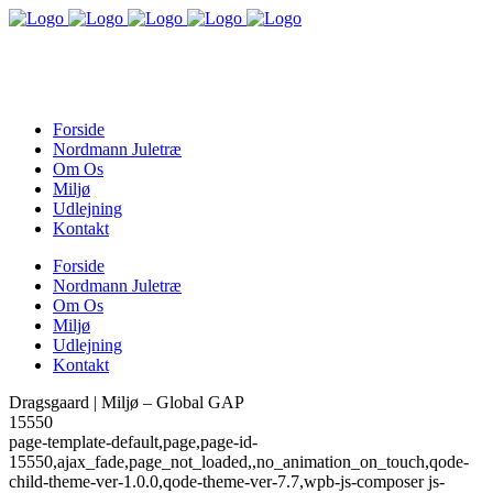
Forside
Nordmann Juletræ
Om Os
Miljø
Udlejning
Kontakt
Forside
Nordmann Juletræ
Om Os
Miljø
Udlejning
Kontakt
Dragsgaard | Miljø – Global GAP
15550
page-template-default,page,page-id-
15550,ajax_fade,page_not_loaded,,no_animation_on_touch,qode-
child-theme-ver-1.0.0,qode-theme-ver-7.7,wpb-js-composer js-