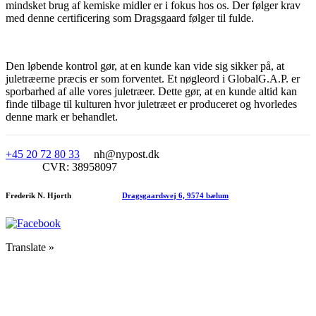
mindsket brug af kemiske midler er i fokus hos os. Der følger krav
med denne certificering som Dragsgaard følger til fulde.
Den løbende kontrol gør, at en kunde kan vide sig sikker på, at
juletræerne præcis er som forventet. Et nøgleord i GlobalG.A.P. er
sporbarhed af alle vores juletræer. Dette gør, at en kunde altid kan
finde tilbage til kulturen hvor juletræet er produceret og hvorledes
denne mark er behandlet.
+45 20 72 80 33
nh@nypost.dk
CVR: 38958097
Frederik N. Hjorth
Dragsgaardsvej 6, 9574 bælum
Translate »