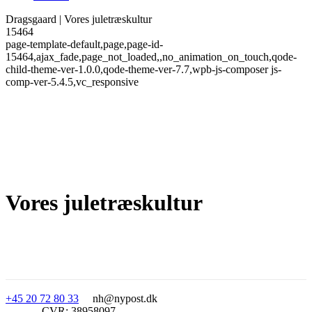
Dragsgaard | Vores juletræskultur
15464
page-template-default,page,page-id-
15464,ajax_fade,page_not_loaded,,no_animation_on_touch,qode-
child-theme-ver-1.0.0,qode-theme-ver-7.7,wpb-js-composer js-
comp-ver-5.4.5,vc_responsive
Vores juletræskultur
+45 20 72 80 33
nh@nypost.dk
CVR: 38958097